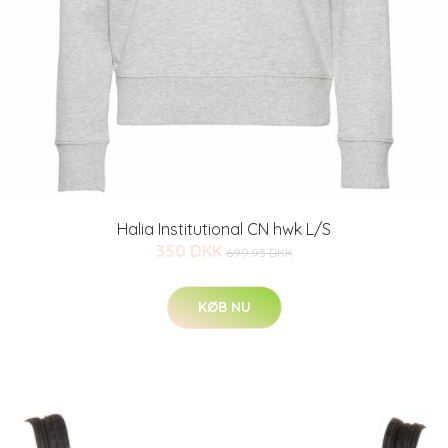
Halia Institutional CN hwk L/S
350 DKK
699.95 DKK
KØB NU