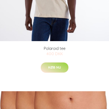
Polaroid tee
400 DKK
KØB NU