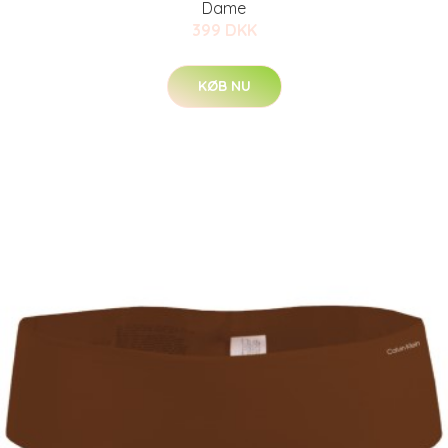
Dame
399 DKK
KØB NU