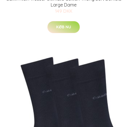
Large Dame
149 DKK
KØB NU