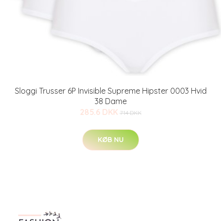
Sloggi Trusser 6P Invisible Supreme Hipster 0003 Hvid
38 Dame
285.6 DKK
714 DKK
KØB NU