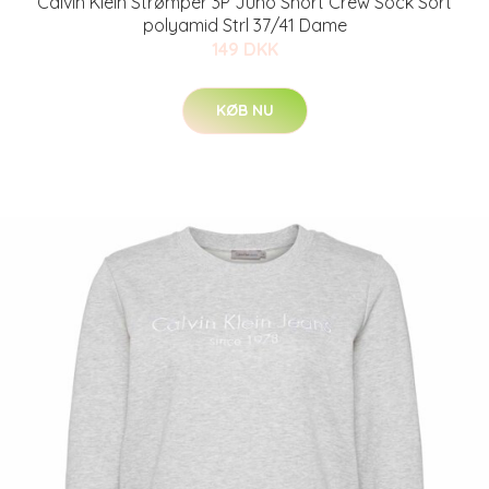
Calvin Klein Strømper 3P Juno Short Crew Sock Sort
polyamid Strl 37/41 Dame
149 DKK
KØB NU