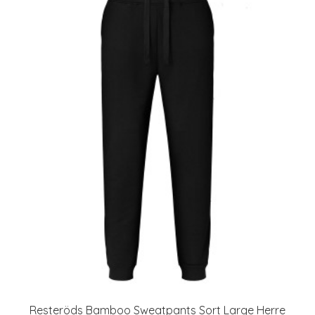
Resteröds Bamboo Sweatpants Sort Large Herre