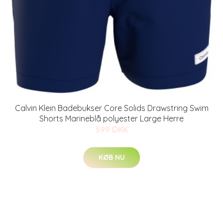
Calvin Klein Badebukser Core Solids Drawstring Swim
Shorts Marineblå polyester Large Herre
599 DKK
KØB NU