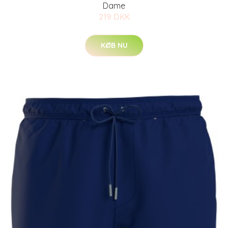
Dame
219 DKK
KØB NU