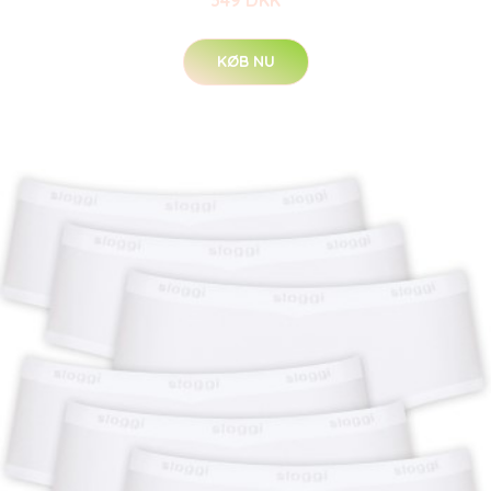
349 DKK
KØB NU