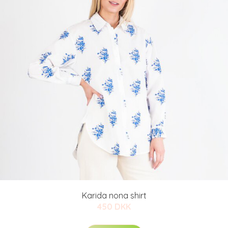
Karida nona shirt
450 DKK