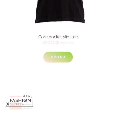
Core pocket slim tee
250 DKK
300 DKK
KØB NU