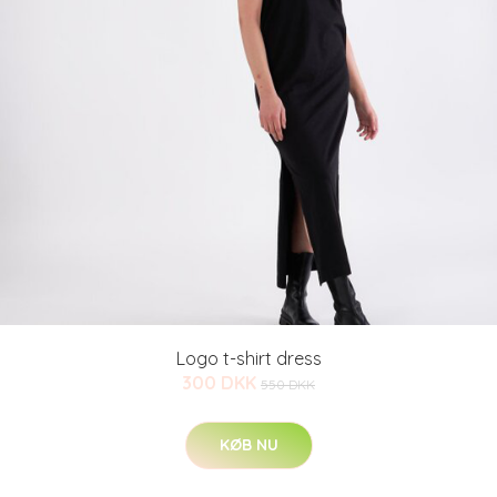
Logo t-shirt dress
300 DKK
550 DKK
KØB NU