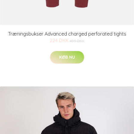
Træningsbukser Advanced charged perforated tights
224 DKK
499 DKK
KØB NU