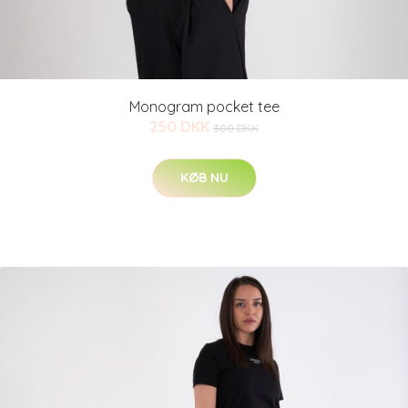
Monogram pocket tee
250 DKK
300 DKK
KØB NU