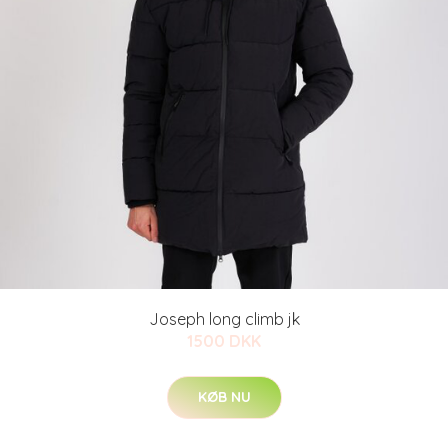
Joseph long climb jk
1500 DKK
KØB NU