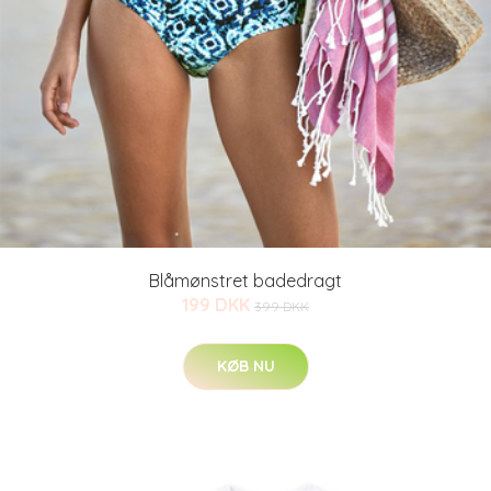
Blåmønstret badedragt
199 DKK
399 DKK
KØB NU