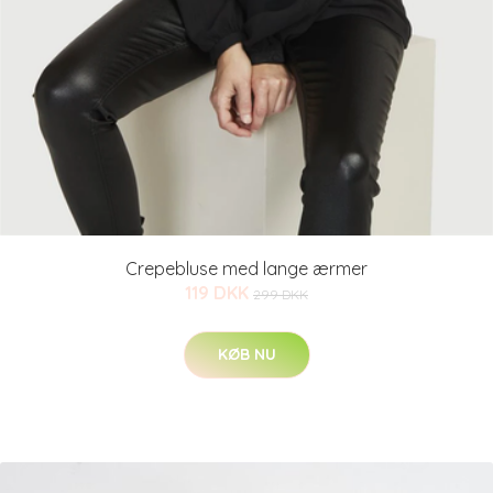
Crepebluse med lange ærmer
119 DKK
299 DKK
KØB NU