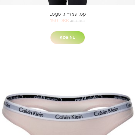
Logo trim ss top
150 DKK
400 DKK
KØB NU