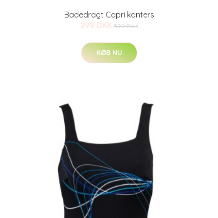
Badedragt Capri kanters
299 DKK
599 DKK
KØB NU