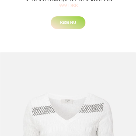
399 DKK
KØB NU