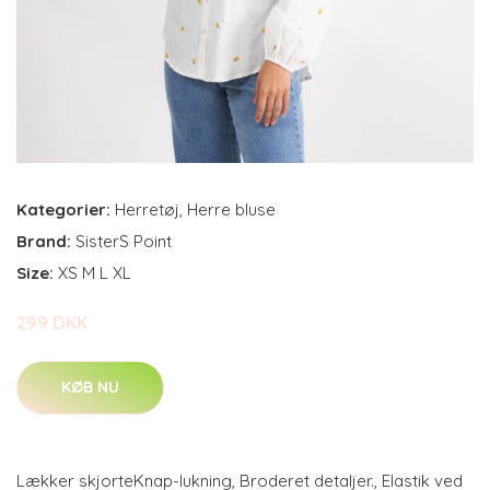
Kategorier:
Herretøj
,
Herre bluse
Brand:
SisterS Point
Size:
XS M L XL
299 DKK
KØB NU
Lækker skjorteKnap-lukning, Broderet detaljer., Elastik ved