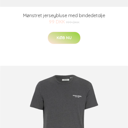
Mønstret jerseybluse med bindedetalje
99 DKK
199 DKK
KØB NU