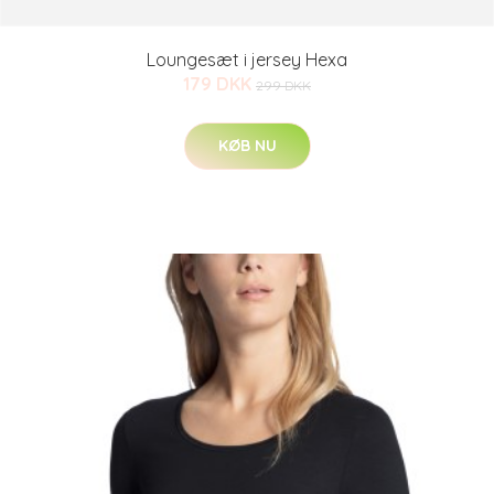
Loungesæt i jersey Hexa
179 DKK
299 DKK
KØB NU