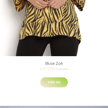
Bluse Zoè
239 DKK
599 DKK
KØB NU