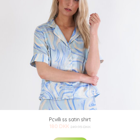
Pcvilli ss satin shirt
180 DKK
249.95 DKK