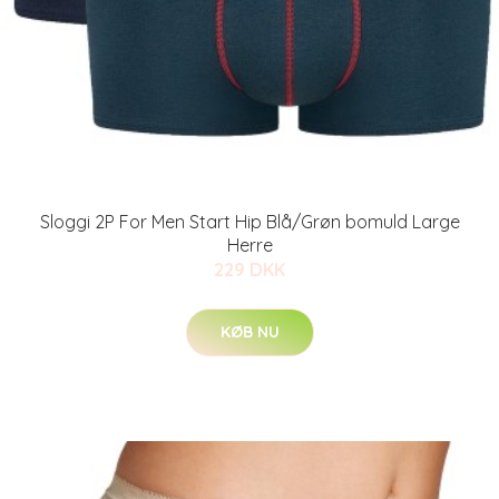
Sloggi 2P For Men Start Hip Blå/Grøn bomuld Large
Herre
229 DKK
KØB NU