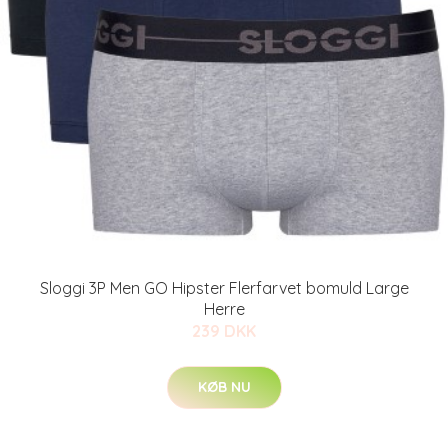
Sloggi 3P Men GO Hipster Flerfarvet bomuld Large
Herre
239 DKK
KØB NU