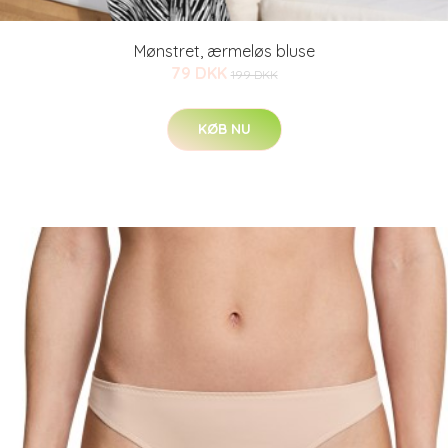
Mønstret, ærmeløs bluse
79 DKK
199 DKK
KØB NU